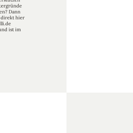
ntergründe
ren? Dann
direkt hier
li.de
und ist im