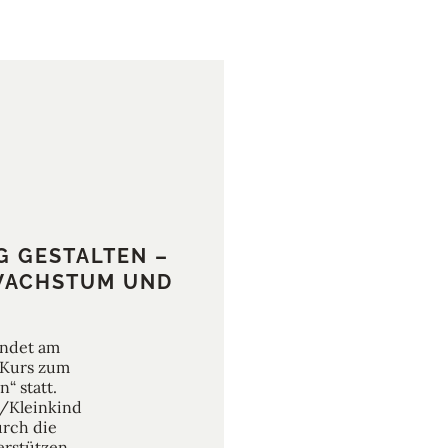
G GESTALTEN –
 WACHSTUM UND
indet am
 Kurs zum
“ statt.
y/Kleinkind
urch die
erstützen