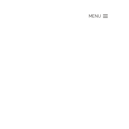
MENU
N EINEM
ur aufweisen und ein Ort
tt schafft mehr Raum,